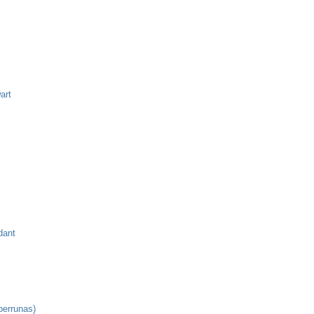
art
dant
 perrunas)