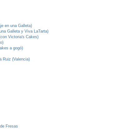
je en una Galleta)
una Galleta y Viva LaTarta)
(con Victoria's Cakes)
no)
cakes a gogó)
a Ruiz (Valencia)
 de Fresas