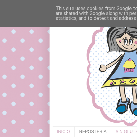
This site uses cookies from Google to 
are shared with Google along with per
statistics, and to detect and address
INICIO
REPOSTERIA
SIN GLUT