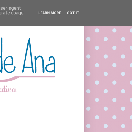
 user-agent
nerate usage
LEARN MORE
GOT IT