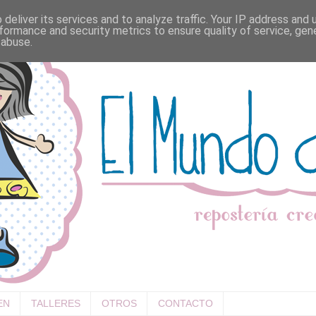
deliver its services and to analyze traffic. Your IP address and
formance and security metrics to ensure quality of service, ge
 abuse.
EN
TALLERES
OTROS
CONTACTO