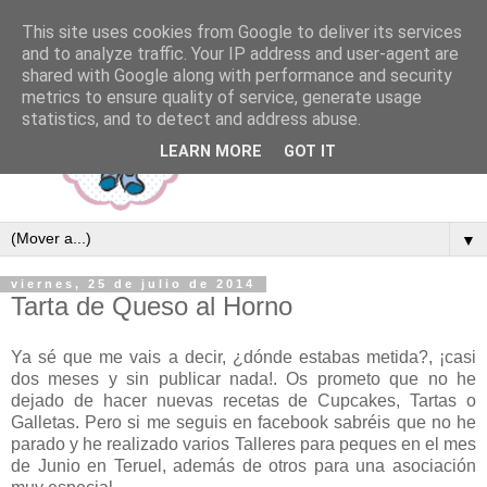
This site uses cookies from Google to deliver its services
and to analyze traffic. Your IP address and user-agent are
shared with Google along with performance and security
metrics to ensure quality of service, generate usage
statistics, and to detect and address abuse.
LEARN MORE
GOT IT
▼
viernes, 25 de julio de 2014
Tarta de Queso al Horno
Ya sé que me vais a decir, ¿dónde estabas metida?, ¡casi
dos meses y sin publicar nada!. Os prometo que no he
dejado de hacer nuevas recetas de Cupcakes, Tartas o
Galletas. Pero si me seguis en facebook sabréis que no he
parado y he realizado varios Talleres para peques en el mes
de Junio en Teruel, además de otros para una asociación