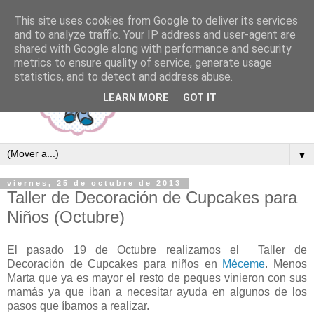
This site uses cookies from Google to deliver its services
and to analyze traffic. Your IP address and user-agent are
shared with Google along with performance and security
metrics to ensure quality of service, generate usage
statistics, and to detect and address abuse.
LEARN MORE
GOT IT
▼
viernes, 25 de octubre de 2013
Taller de Decoración de Cupcakes para
Niños (Octubre)
El pasado 19 de Octubre realizamos el Taller de
Decoración de Cupcakes para niños en
Méceme
. Menos
Marta que ya es mayor el resto de peques vinieron con sus
mamás ya que iban a necesitar ayuda en algunos de los
pasos que íbamos a realizar.